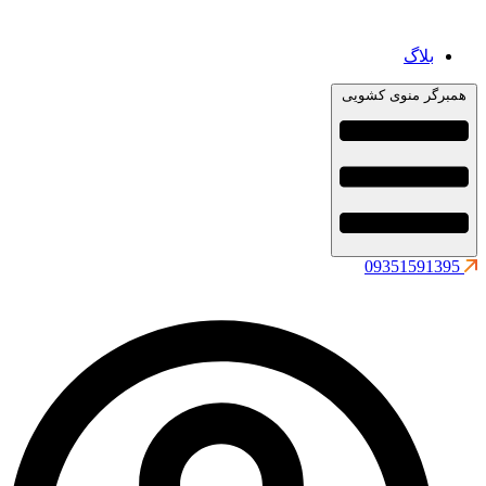
بلاگ
همبرگر منوی کشویی
09351591395