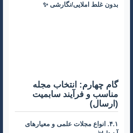
بدون غلط املایی/نگارشی ✨
متنی که روان و شفاف نوشته شده باشد، شانس
بیشتری برای جذب داوران و خوانندگان دارد. پس از
اتمام نگارش، چندین بار مقاله خود را بازخوانی
کنید. از یک ویراستار زبان فارسی (یا انگلیسی در
صورت نیاز) کمک بگیرید تا از صحت گرامری و
املایی مقاله اطمینان حاصل کنید. غلط‌های نگارشی
می‌توانند به اعتبار علمی مقاله شما لطمه بزنند.
گام چهارم: انتخاب مجله
مناسب و فرآیند سابمیت
(ارسال)
۴.۱. انواع مجلات علمی و معیارهای