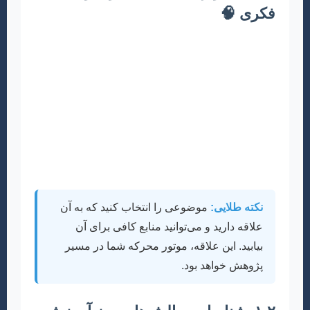
فکری 🧠
با مطالعه منابع جدید، کنفرانس‌ها و سمینارها، و
حتی گفتگو با معلمان و متخصصان این حوزه، به
دنبال یافتن ایده‌های نو و کاربردی باشید. کلمات
کلیدی مرتبط با حوزه‌های نوظهور مانند
“بازی‌درمانی در کودکان”، “آموزش هوش مصنوعی
به کودکان”، “روش‌های نوین ارزشیابی در ابتدایی” و
“نقش خانواده در یادگیری کودکان پیش‌دبستانی”
می‌توانند نقطه شروع خوبی باشند.
نکته طلایی:
موضوعی را انتخاب کنید که به آن
علاقه دارید و می‌توانید منابع کافی برای آن
بیابید. این علاقه، موتور محرکه شما در مسیر
پژوهش خواهد بود.