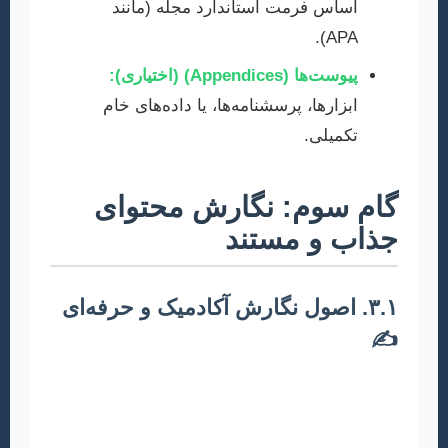
اساس فرمت استاندارد مجله (مانند
APA).
پیوست‌ها (Appendices) (اختیاری):
ابزارها، پرسشنامه‌ها، یا داده‌های خام
تکمیلی.
گام سوم: نگارش محتوای
جذاب و مستند
۳.۱. اصول نگارش آکادمیک و حرفه‌ای
✍️
از زبان رسمی، شیوا و دقیق استفاده کنید. از
جملات طولانی و پیچیده بپرهیزید. هر پاراگراف باید
یک ایده اصلی را دنبال کند. حفظ انسجام و