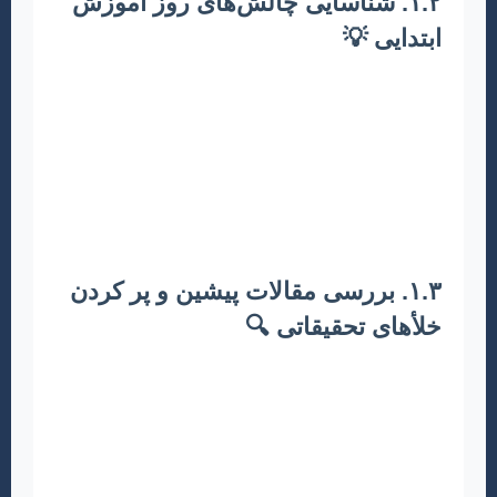
۱.۲. شناسایی چالش‌های روز آموزش
ابتدایی 💡
بهترین مقالات، به حل مشکلات واقعی می‌پردازند.
به چالش‌هایی مانند افت تحصیلی، مشکلات
رفتاری، نیازهای ویژه، آموزش شهروندی، خلاقیت،
تفکر انتقادی، و نقش فناوری در آموزش کودکان
دقت کنید. چگونه می‌توان یک مشکل موجود را با
راهکاری نوآورانه حل کرد؟
۱.۳. بررسی مقالات پیشین و پر کردن
خلأهای تحقیقاتی 🔍
مطالعه جامع مقالات منتشر شده در پایگاه‌های داده
معتبر (مانند Scopus, Web of Science, SID,
Magiran) ضروری است. به بخش “پیشنهادات برای
تحقیقات آینده” در مقالات دقت کنید؛ این بخش‌ها
اغلب حاوی ایده‌های نابی برای موضوعات جدید