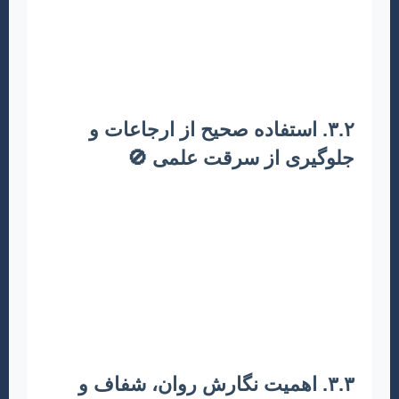
پیوستگی متن بسیار مهم است. برای رشته آموزش
ابتدایی، نگارش باید به گونه‌ای باشد که هم برای
جامعه علمی و هم برای معلمان و کارشناسان حوزه
قابل درک باشد.
۳.۲. استفاده صحیح از ارجاعات و
جلوگیری از سرقت علمی 🚫
تمامی اطلاعات، ایده‌ها و نقل قول‌هایی که از منابع
دیگر استفاده می‌کنید، باید به دقت ارجاع داده
شوند. استفاده از نرم‌افزارهای مدیریت رفرنس
مانند EndNote یا Mendeley می‌تواند این فرآیند را
آسان‌تر و دقیق‌تر کند. سرقت علمی (Plagiarism)
خط قرمز دنیای آکادمیک است و به هیچ عنوان
پذیرفته نیست.
۳.۳. اهمیت نگارش روان، شفاف و