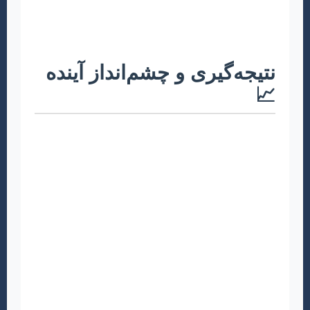
منتخب را برای بررسی “راهنمای نویسندگان” و
“حوزه فعالیت” بررسی کنید.
نتیجه‌گیری و چشم‌انداز آینده
📈
نگارش و انتشار یک مقاله علمی در رشته آموزش و
پرورش ابتدایی، فرآیندی چالش‌برانگیز اما به شدت
پاداش‌دهنده است. با رعایت اصول علمی، انتخاب
دقیق موضوع، نگارش مستند و شفاف، و صبر و
پشتکار در فرآیند داوری، می‌توانید به “اکسپت و
پاپلیش تضمینی” دست یابید. این مسیر نه تنها به
رشد شخصی و حرفه‌ای شما کمک می‌کند، بلکه
سهم بسزایی در ارتقاء دانش و بهبود کیفیت
آموزش برای نسل‌های آینده خواهد داشت. این
مقاله به گونه‌ای طراحی شده است که در انواع