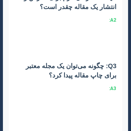
انتشار یک مقاله چقدر است؟
A2:
این زمان متغیر است. نگارش مقاله می‌تواند از
چند هفته تا چند ماه طول بکشد. فرآیند داوری و
انتشار نیز بسته به مجله و تعداد دوره‌های اصلاحیه،
معمولاً بین ۳ ماه تا ۱ سال (و گاهی بیشتر) به طول
می‌انجامد.
Q3: چگونه می‌توان یک مجله معتبر
برای چاپ مقاله پیدا کرد؟
A3:
ابتدا فهرست مقالات منابعی که استفاده
کرده‌اید را بررسی کنید. به سایت‌های معتبر
پایگاه‌های اطلاعاتی (مانند Scopus, Web of
Science, SID) مراجعه کنید و با جستجوی کلمات
کلیدی مرتبط، مجلات فعال در حوزه آموزش
ابتدایی را شناسایی نمایید. سپس وب‌سایت مجلات