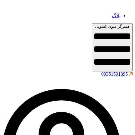
بلاگ
همبرگر منوی کشویی
09351591395