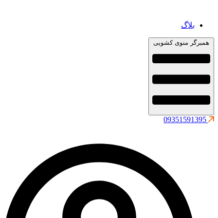
بلاگ
همبرگر منوی کشویی
09351591395