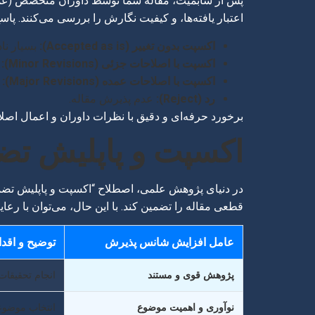
پس از سابمیت، مقاله شما توسط داوران متخصص (عموما
اعتبار یافته‌ها، و کیفیت نگارش را بررسی می‌کنند. پاسخ
اکسپت بدون تغییر (Accepted as is):
بسیار نا
اکسپت با اصلاحات جزئی (Minor Revisions):
ن
اکسپت با اصلاحات عمده (Major Revisions):
ن
رد (Reject):
عدم پذیرش مقاله.
برخورد حرفه‌ای و دقیق با نظرات داوران و اعمال اصل
اکسپت و پاپلیش تضمی
در دنیای پژوهش علمی، اصطلاح “اکسپت و پاپلیش تضمین
قطعی مقاله را تضمین کند. با این حال، می‌توان با رع
عامل افزایش شانس پذیرش
توضیح و اقدا
پژوهش قوی و مستند
انجام تحقیقات 
نوآوری و اهمیت موضوع
انتخاب موضوعی