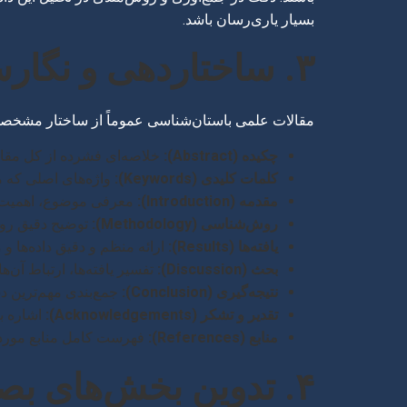
بسیار یاری‌رسان باشد.
۳. ساختاردهی و نگارش بدنه اصلی مقاله
مقالات علمی باستان‌شناسی عموماً از ساختار مشخصی پ
چکیده (Abstract):
خلاصه‌ای فشرده از کل مقال
کلمات کلیدی (Keywords):
واژه‌های اصلی که م
مقدمه (Introduction):
معرفی موضوع، اهمیت پ
روش‌شناسی (Methodology):
توضیح دقیق روش‌
یافته‌ها (Results):
ارائه منظم و دقیق داده‌ها و
بحث (Discussion):
تفسیر یافته‌ها، ارتباط آن‌ه
نتیجه‌گیری (Conclusion):
جمع‌بندی مهم‌ترین دس
تقدیر و تشکر (Acknowledgements):
اشاره به
منابع (References):
فهرست کامل منابع مورد ا
۴. تدوین بخش‌های بصری