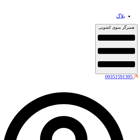
بلاگ
همبرگر منوی کشویی
09351591395