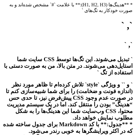
* **هدینگ‌ها (H1, H2, H3):** با علامت `#` مشخص شده‌اند و به
صورت خودکار به تگ‌های `
`, `
`, `
` تبدیل می‌شوند. این تگ‌ها توسط CSS سایت شما
استایل‌دهی می‌شوند. در متن بالا، من به صورت دستی با
استفاده از تگ `
` و `
` و ویژگی `style` تلاش کرده‌ام تا ظاهر مورد نظر
(اندازه فونت و ضخامت) را برای شما شبیه‌سازی کنم تا
در صورت عدم وجود CSS پیش‌فرض نیز، تا حدی حس
“هدینگ” بودن را منتقل کند. اما در یک سیستم مدیریت
محتوا، CSS وب‌سایت شما این هدینگ‌ها را به شکل
مطلوب نمایش خواهد داد.
* **جدول:** با کد Markdown برای جدول ساخته شده
که در اکثر ویرایشگرها به خوبی رندر می‌شود.