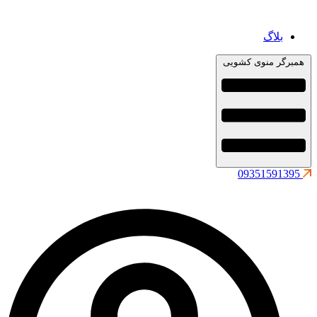
بلاگ
همبرگر منوی کشویی
09351591395