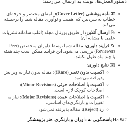
دستورالعمل‌ها، نوبت به ارسال می‌رسد:
📧
نامه پوششی (Cover Letter):
نامه‌ای مختصر و حرفه‌ای
خطاب به سردبیر، که اهمیت و نوآوری مقاله شما را برجسته
می‌کند.
📝
ارسال آنلاین:
از طریق پورتال مجله (اغلب سامانه نشریات
علمی یا مشابه آن).
🔄
فرایند داوری:
مقاله شما توسط داوران متخصص (Peer
Reviewers) بررسی می‌شود. این فرایند ممکن است چند هفته
یا چند ماه طول بکشد.
✉️
نتایج داوری:
اکسپت بدون تغییر (Rare!):
مقاله بدون نیاز به ویرایش
پذیرفته می‌شود.
اکسپت با اصلاحات جزئی (Minor Revisions):
اصلاحات کوچک لازم است.
اکسپت با اصلاحات عمده (Major Revisions):
نیاز به
تغییرات و بازنگری‌های اساسی.
رد (Reject):
مقاله پذیرفته نمی‌شود.
### H3 پاسخگویی به داوران و بازنگری: هنر پژوهشگر