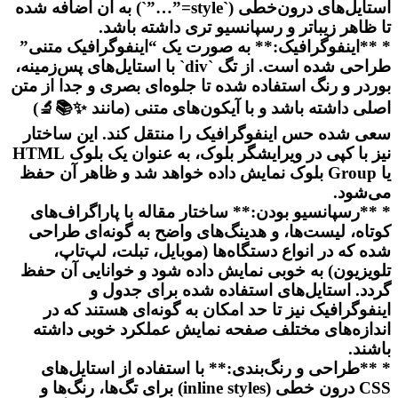
استایل‌های درون‌خطی (`style=”…”`) به آن اضافه شده
تا ظاهر زیباتر و رسپانسیو تری داشته باشد.
* **اینفوگرافیک:** به صورت یک “اینفوگرافیک متنی”
طراحی شده است. از تگ `div` با استایل‌های پس‌زمینه،
بوردر و رنگ استفاده شده تا جلوه‌ای بصری و جدا از متن
اصلی داشته باشد و با آیکون‌های متنی (مانند ✨📚🔬)
سعی شده حس اینفوگرافیک را منتقل کند. این ساختار
نیز با کپی در ویرایشگر بلوک، به عنوان یک بلوک HTML
یا Group بلوک نمایش داده خواهد شد و ظاهر آن حفظ
می‌شود.
* **رسپانسیو بودن:** ساختار مقاله با پاراگراف‌های
کوتاه، لیست‌ها، و هدینگ‌های واضح به گونه‌ای طراحی
شده که در انواع دستگاه‌ها (موبایل، تبلت، لپ‌تاپ،
تلویزیون) به خوبی نمایش داده شود و خوانایی آن حفظ
گردد. استایل‌های استفاده شده برای جدول و
اینفوگرافیک نیز تا حد امکان به گونه‌ای هستند که در
اندازه‌های مختلف صفحه نمایش عملکرد خوبی داشته
باشند.
* **طراحی و رنگ‌بندی:** با استفاده از استایل‌های
CSS درون خطی (inline styles) برای تگ‌ها، رنگ‌ها و