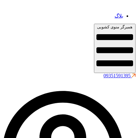
بلاگ
همبرگر منوی کشویی
09351591395