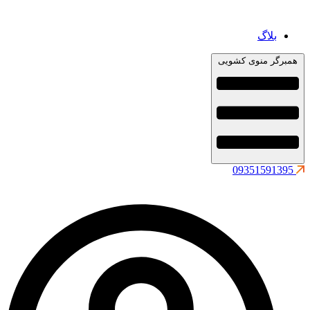
بلاگ
همبرگر منوی کشویی
09351591395