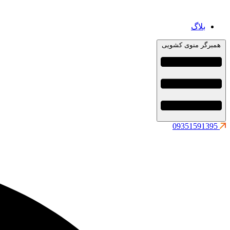
بلاگ
همبرگر منوی کشویی
09351591395