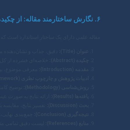
۶. نگارش ساختارمند مقاله: از چکیده تا نتیجه‌گیری
مقاله علمی دارای یک ساختار استاندارد است که 
عنوان (Title):
دقیق، جذاب و نشان‌دهنده مح
چکیده (Abstract):
خلاصه‌ای فشرده از کل مقاله 
مقدمه (Introduction):
معرفی موضوع، بیا
ادبیات پژوهش و چارچوب نظری (Literature Review & Theoretical Framework):
روش‌شناسی (Methodology):
توضیح کامل 
یافته‌ها (Results):
ارائه نتایج به صورت عینی
بحث (Discussion):
تفسیر نتایج، مقایسه ب
نتیجه‌گیری (Conclusion):
جمع‌بندی نهایی،
منابع (References):
لیست دقیق تمامی منابع