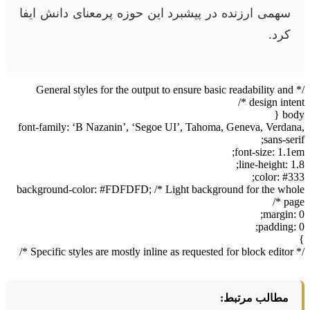
سهمی ارزنده در پیشبرد این حوزه پرمعنای دانش ایفا
کرد.
/* General styles for the output to ensure basic readability and
design intent */
body {
font-family: ‘B Nazanin’, ‘Segoe UI’, Tahoma, Geneva, Verdana,
sans-serif;
font-size: 1.1em;
line-height: 1.8;
color: #333;
background-color: #FDFDFD; /* Light background for the whole
page */
margin: 0;
padding: 0;
}
/* Specific styles are mostly inline as requested for block editor */
مطالب مرتبط: