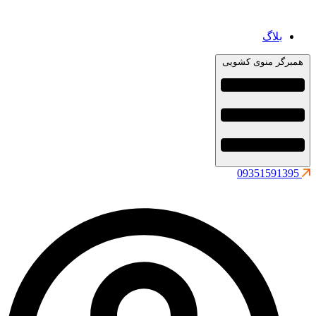
بلاگ
همبرگر منوی کشویی
09351591395