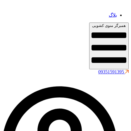
بلاگ
همبرگر منوی کشویی
09351591395