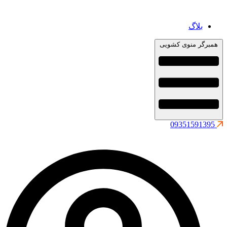
بلاگ
همبرگر منوی کشویی
09351591395