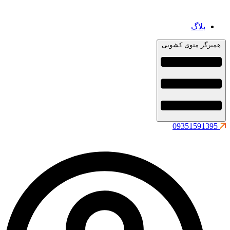
بلاگ
همبرگر منوی کشویی
09351591395