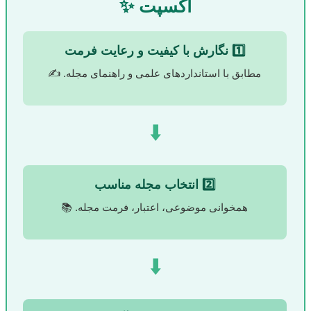
اکسپت ✨
1️⃣ نگارش با کیفیت و رعایت فرمت
مطابق با استانداردهای علمی و راهنمای مجله. ✍️
⬇️
2️⃣ انتخاب مجله مناسب
همخوانی موضوعی، اعتبار، فرمت مجله. 📚
⬇️