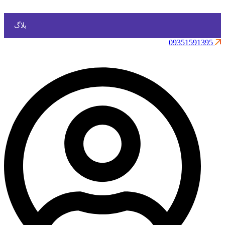
بلاگ
09351591395