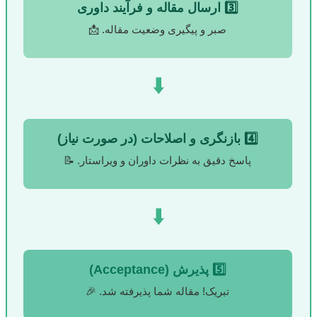
3️⃣ ارسال مقاله و فرآیند داوری
صبر و پیگیری وضعیت مقاله. 📩
⬇️
4️⃣ بازنگری و اصلاحات (در صورت نیاز)
پاسخ دقیق به نظرات داوران و ویراستار. 📝
⬇️
5️⃣ پذیرش (Acceptance)
تبریک! مقاله شما پذیرفته شد. 🎉