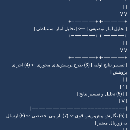
| |
V V
+——————-+ +———————+
| تحلیل آمار توصیفی | —->| تحلیل آمار استنباطی |
+——————-+ +———————+
| |
V V
+——————-+ +———————+
| تفسیر نتایج اولیه | (3) طرح پرسش‌های محوری -> (4) اجرای
پژوهش |
| |
| ^ |
| | (5) تحلیل و تفسیر نتایج |
| V |
|———————————————————————————|
| (6) نگارش پیش‌نویس قوی -> (7) بازبینی تخصصی -> (8) ارسال
به ژورنال معتبر |