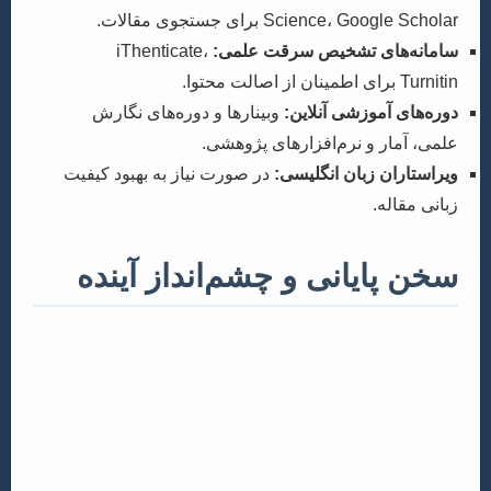
Science، Google Scholar برای جستجوی مقالات.
سامانه‌های تشخیص سرقت علمی:
iThenticate،
Turnitin برای اطمینان از اصالت محتوا.
دوره‌های آموزشی آنلاین:
وبینارها و دوره‌های نگارش
علمی، آمار و نرم‌افزارهای پژوهشی.
ویراستاران زبان انگلیسی:
در صورت نیاز به بهبود کیفیت
زبانی مقاله.
سخن پایانی و چشم‌انداز آینده
نگارش و انتشار مقاله علمی در رشته روانشناسی مثبت‌گرا،
فرآیندی چالش‌برانگیز اما بسیار ارزشمند است. با تعهد،
دقت، صبر و رعایت اصول علمی و اخلاقی، می‌توانید نه تنها
به توسعه دانش در این حوزه کمک کنید، بلکه به عنوان یک
پژوهشگر در مسیر تعالی و شکوفایی گام بردارید.
روانشناسی مثبت‌گرا با چشم‌اندازی روشن، همواره نیازمند