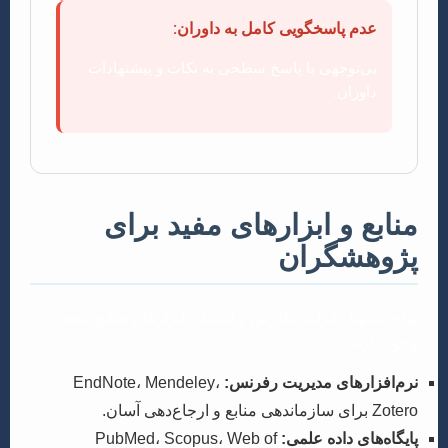
عدم پاسخگویی کامل به داوران:
بی‌توجهی یا پاسخ سطحی به نکات و پیشنهادات
داوران.
منابع و ابزارهای مفید برای
پژوهشگران
برای تسهیل فرآیند نگارش و انتشار، ابزارها و منابع متعددی
وجود دارند:
نرم‌افزارهای مدیریت رفرنس:
EndNote، Mendeley،
Zotero برای سازماندهی منابع و ارجاع‌دهی آسان.
پایگاه‌های داده علمی:
PubMed، Scopus، Web of