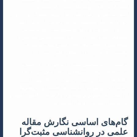
است که برخلاف رویکردهای سنتی که عمدتاً بر
آسیب‌شناسی و درمان بیماری‌های روانی متمرکز بودند، توجه
خود را به ارتقاء بهزیستی، شادی، رضایت از زندگی، امید،
تاب‌آوری، خلاقیت و دیگر جنبه‌های مثبت تجربه انسانی
معطوف داشته است. این رشته توسط مارتین سلیگمن و
همکارانش در اواخر دهه 1990 مطرح شد و به سرعت
توانست جایگاه خود را در محافل علمی تثبیت کند.
پژوهش در روانشناسی مثبت‌گرا نه تنها به درک عمیق‌تر
سازوکارهای مؤثر بر شکوفایی انسان کمک می‌کند، بلکه
راهکارهای عملی و مبتنی بر شواهد را برای بهبود کیفیت
زندگی افراد و جوامع ارائه می‌دهد. اهمیت این پژوهش‌ها در
آن است که با تمرکز بر پیشگیری و ارتقاء، دیدگاهی جامع‌تر و
سازنده‌تر از سلامت روان ارائه می‌دهند.
گام‌های اساسی نگارش مقاله
علمی در روانشناسی مثبت‌گرا