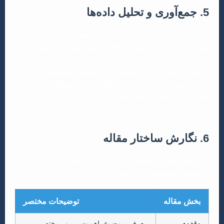
5. جمع‌آوری و تحلیل داده‌ها
پس از انتخاب روش، به جمع‌آوری داده‌ها می‌پردازید. در این
مرحله، رعایت ملاحظات اخلاقی (مانند رضایت آگاهانه
شرکت‌کنندگان، حفظ حریم خصوصی) از اهمیت بالایی
برخوردار است. پس از جمع‌آوری، داده‌ها با استفاده از
نرم‌افزارهای آماری (مانند SPSS، R) یا روش‌های تحلیل
کیفی (مانند تحلیل محتوا، نظریه مبنایی) مورد بررسی قرار
می‌گیرند.
6. نگارش ساختار مقاله
یک مقاله علمی معمولاً از ساختاری استاندارد پیروی می‌کند
که شامل بخش‌های زیر است:
بخش مقاله
توضیحات مختصر
مقدمه
معرفی موضوع، اهمیت، مرور مختصر