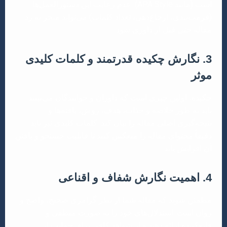
است (مانند APA Style). عدم رعایت این دستورالعمل‌ها
(فرمت‌بندی، ارجاع‌دهی، تعداد کلمات) می‌تواند منجر به رد
مقاله حتی قبل از داوری شود.
3. نگارش چکیده قدرتمند و کلمات کلیدی
موثر
چکیده، اولین چیزی است که داوران و خوانندگان می‌بینند.
باید به طور خلاصه و جذاب، هدف، روش، یافته‌ها و
نتیجه‌گیری اصلی مقاله را بیان کند. کلمات کلیدی نیز باید
دقیقاً محتوای مقاله را منعکس کنند تا قابلیت جستجو و یافتن
آن افزایش یابد.
4. اهمیت نگارش شفاف و اقناعی
مطمئن شوید که مقاله شما از نظر گرامری صحیح، واضح و
روان است. استدلال‌های خود را به صورت منطقی و
قانع‌کننده ارائه دهید و از شواهد کافی برای حمایت از