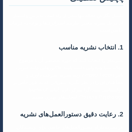
تکمیل نگارش مقاله تنها نیمی از راه است. پذیرش و انتشار
آن در یک نشریه معتبر، نیازمند استراتژی‌ها و توجه به جزئیات
خاصی است:
1. انتخاب نشریه مناسب
نشریه‌ای را انتخاب کنید که حوزه تخصصی آن با موضوع
مقاله شما همخوانی داشته باشد. فاکتورهایی مانند ضریب
تأثیر (Impact Factor)، رتبه نشریه، سرعت داوری و
مخاطبان آن را در نظر بگیرید. نشریاتی که به طور خاص بر
روانشناسی مثبت‌گرا تمرکز دارند (مانند Journal of
Positive Psychology) انتخاب‌های بهتری هستند.
2. رعایت دقیق دستورالعمل‌های نشریه
هر نشریه دارای دستورالعمل‌های خاصی برای نویسندگان