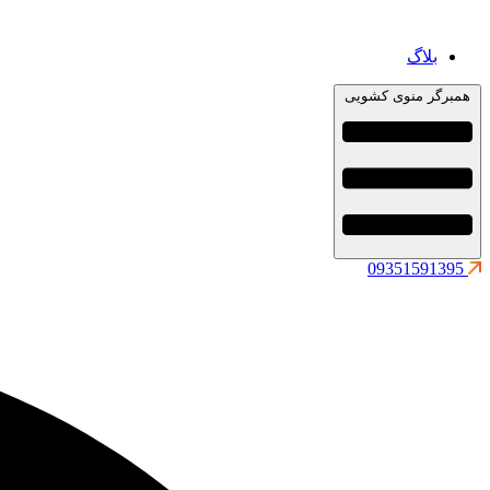
بلاگ
همبرگر منوی کشویی
09351591395