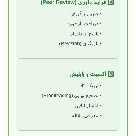
4️⃣ فرآیند داوری (Peer Review)
• صبر و پیگیری
• دریافت بازخورد
• پاسخ به داوران
• بازنگری (Revision)
5️⃣ اکسپت و پاپلیش
• تبریک! 🎉
• تصحیح نهایی (Proofreading)
• انتشار آنلاین
• معرفی مقاله