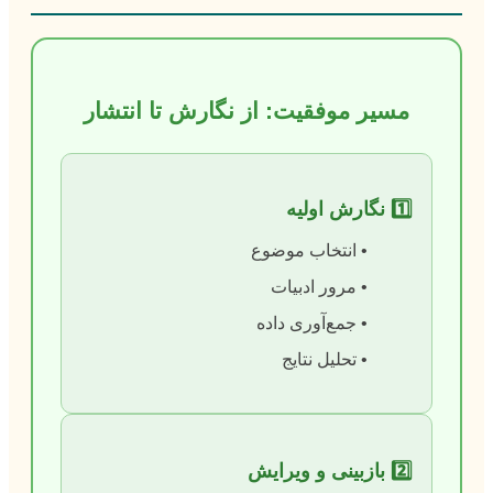
مسیر موفقیت: از نگارش تا انتشار
1️⃣ نگارش اولیه
• انتخاب موضوع
• مرور ادبیات
• جمع‌آوری داده
• تحلیل نتایج
2️⃣ بازبینی و ویرایش