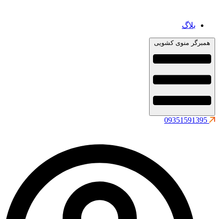
بلاگ
همبرگر منوی کشویی
09351591395