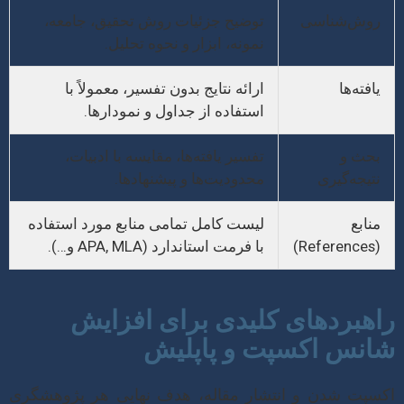
روش‌شناسی
توضیح جزئیات روش تحقیق، جامعه،
نمونه، ابزار و نحوه تحلیل.
یافته‌ها
ارائه نتایج بدون تفسیر، معمولاً با
استفاده از جداول و نمودارها.
بحث و
تفسیر یافته‌ها، مقایسه با ادبیات،
نتیجه‌گیری
محدودیت‌ها و پیشنهادها.
منابع
لیست کامل تمامی منابع مورد استفاده
(References)
با فرمت استاندارد (APA, MLA و…).
راهبردهای کلیدی برای افزایش
شانس اکسپت و پاپلیش
اکسپت شدن و انتشار مقاله، هدف نهایی هر پژوهشگری