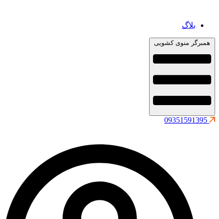
بلاگ
همبرگر منوی کشویی
09351591395