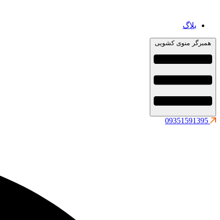
بلاگ
همبرگر منوی کشویی
09351591395