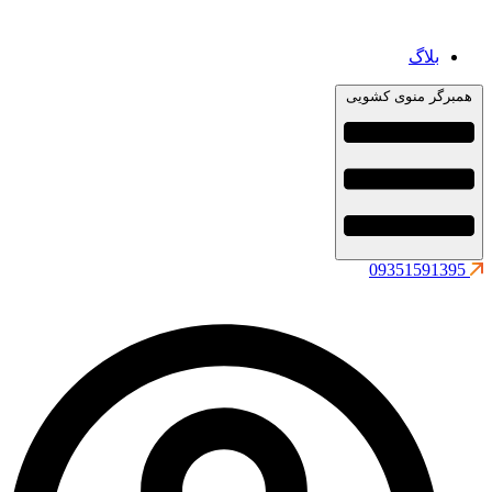
بلاگ
همبرگر منوی کشویی
09351591395