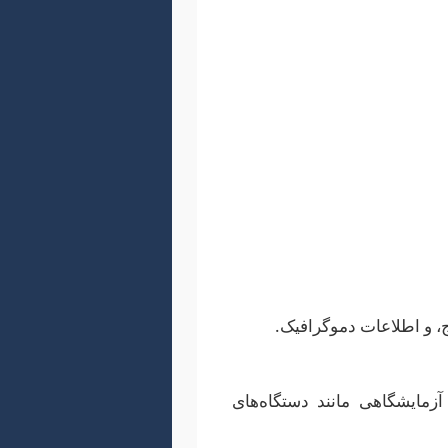
ماهیت بین‌رشته‌ای خود، از
طیف وسیعی از روش‌ها، از جمله آزمایش‌های رفتاری، تصویربرداری عصبی (مانند fMRI, EEG), مدل‌سازی محاسباتی،
ه می‌برد. بخش روش‌شناسی باید آنقدر دقیق و شفاف باشد
، و اطلاعات دموگرافیک.
آزمایشگاهی مانند دستگاه‌های