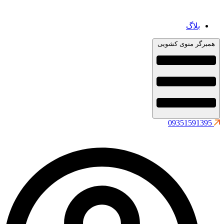
بلاگ
همبرگر منوی کشویی
09351591395