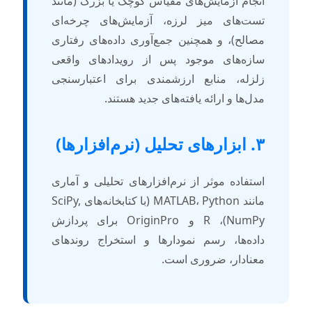
نجام آزمایش‌های مقیاس کوچک یا بزرگ (مانند
ست‌های میز لرزه، آزمایش‌های چرخه‌ای
صالح)، و همچنین جمع‌آوری داده‌های رفتاری
ازه‌های موجود پس از رویدادهای واقعی
لزله، منابع ارزشمندی برای اعتبارسنجی
دل‌ها و ارائه یافته‌های جدید هستند.
زارهای تحلیل (نرم‌افزارها)
ستفاده موثر از نرم‌افزارهای تحلیلی و آماری
مانند MATLAB، Python (با کتابخانه‌های SciPy,
NumPy)، R و OriginPro برای پردازش
اده‌ها، رسم نمودارها و استخراج روندهای
عنادار، ضروری است.