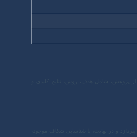
مل از پژوهش، شامل هدف، روش، نتایج کلیدی و
بپردازد و در نهایت، با شناسایی شکاف موجود،