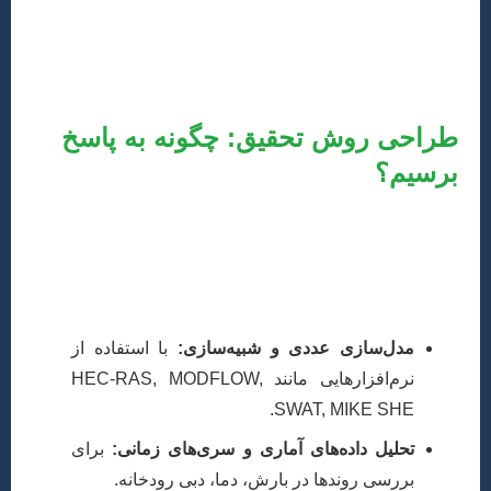
آب (مثل Journal of Hydrology, Water Resources
Research, ASCE Journal of Water Resources Planning
and Management) حیاتی است.
طراحی روش تحقیق: چگونه به پاسخ
برسیم؟
روش تحقیق، قلب هر پژوهش علمی است و باید به وضوح
چگونگی دستیابی به اهداف تحقیق را بیان کند. در مهندسی و
مدیریت منابع آب، روش‌ها می‌توانند بسیار متنوع باشند، از
جمله:
مدل‌سازی عددی و شبیه‌سازی:
با استفاده از
نرم‌افزارهایی مانند HEC-RAS, MODFLOW,
SWAT, MIKE SHE.
تحلیل داده‌های آماری و سری‌های زمانی:
برای
بررسی روندها در بارش، دما، دبی رودخانه.