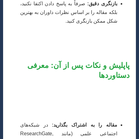
بازنگری دقیق:
صرفاً به پاسخ دادن اکتفا نکنید،
بلکه مقاله را بر اساس نظرات داوران به بهترین
شکل ممکن بازنگری کنید.
پاسخگویی حرفه‌ای و کامل به داوران، شانس اکسپت مقاله
شما را به شدت افزایش می‌دهد و در واقع کلید تضمین
پذیرش است.
پاپلیش و نکات پس از آن: معرفی
دستاوردها
پس از پذیرفته شدن مقاله، وارد مرحله نهایی انتشار می‌شود.
پس از انتشار، مقاله شما در دسترس جامعه علمی قرار
می‌گیرد. برای افزایش دیده شدن و تأثیرگذاری مقاله خود
می‌توانید:
مقاله را به اشتراک بگذارید:
در شبکه‌های
اجتماعی علمی (مانند ResearchGate,