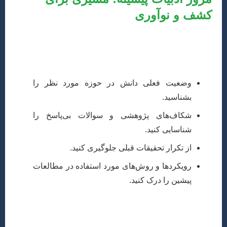
کشف و نوآوری
پس از انتخاب موضوع، یک مرور جامع بر ادبیات پیشینه
(Literature Review) ضروری است. این بخش به شما کمک
می‌کند تا:
وضعیت فعلی دانش در حوزه مورد نظر را
بشناسید.
شکاف‌های پژوهشی و سوالات بی‌پاسخ را
شناسایی کنید.
از تکرار تحقیقات قبلی جلوگیری کنید.
رویکردها و روش‌های مورد استفاده در مطالعات
پیشین را درک کنید.
برای انجام این کار، استفاده از پایگاه‌های داده معتبر مانند
Scopus, Web of Science, Google Scholar,
ScienceDirect, ASCE Library و نشریات تخصصی در زمینه