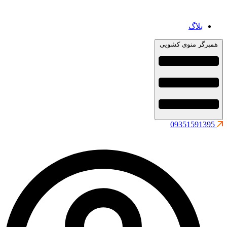
بلاگ
همبرگر منوی کشویی
09351591395