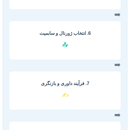
➡️
6. انتخاب ژورنال و سابمیت
📤
➡️
7. فرآیند داوری و بازنگری
✍️
➡️