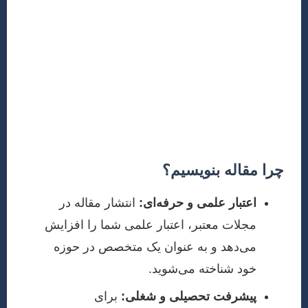
چالش‌هایی نظیر افزایش جمعیت، تغییرات اقلیمی و نیاز به
سازه‌های مقاوم‌تر در برابر بلایای طبیعی، پژوهش‌های جدید
و نوآورانه را ضروری می‌سازد. نگارش مقالات علمی،
بستری برای تبادل این دانش و تجربیات جدید فراهم
می‌آورد. این مقالات می‌توانند به عنوان مرجعی برای
مهندسان، دانشجویان و سیاست‌گذاران عمل کرده و به
بهبود روش‌های طراحی، ساخت و مدیریت پروژه‌های
عمرانی کمک کنند.
چرا مقاله بنویسیم؟
اعتبار علمی و حرفه‌ای:
انتشار مقاله در
مجلات معتبر، اعتبار علمی شما را افزایش
می‌دهد و به عنوان یک متخصص در حوزه
خود شناخته می‌شوید.
پیشرفت تحصیلی و شغلی:
برای