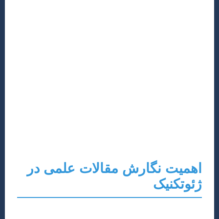
رشته مهندسی عمران، به ویژه گرایش ژئوتکنیک، یکی از
پایه‌های اساسی توسعه زیرساخت‌ها و سازه‌ها در جهان
است. پژوهش در این حوزه، از طراحی فونداسیون‌های
پیچیده گرفته تا بررسی رفتار خاک در برابر زلزله، نقش
حیاتی ایفا می‌کند. نگارش و انتشار مقالات علمی، نه تنها به
پیشرفت دانش در این زمینه کمک می‌کند، بلکه راه را برای
دانشجویان و پژوهشگران جهت دستیابی به موفقیت‌های
آکادمیک و حرفه‌ای هموار می‌سازد. در این مقاله جامع، به
تمامی مراحل نگارش یک مقاله علمی با کیفیت در رشته
عمران ژئوتکنیک، از انتخاب موضوع تا فرآیند پذیرش و
انتشار تضمینی آن، خواهیم پرداخت.
اهمیت نگارش مقالات علمی در
ژئوتکنیک
دنیای مهندسی ژئوتکنیک همواره در حال تحول است.