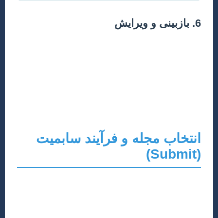
6. بازبینی و ویرایش
هیچ مقاله‌ای با اولین پیش‌نویس کامل نیست. بازبینی دقیق
از نظر گرامری، املایی، نگارشی و منطقی بسیار حیاتی
است. از همکاران یا متخصصین زبان انگلیسی (در صورت
نیاز) بخواهید تا مقاله شما را بازبینی کنند. همچنین، اطمینان
حاصل کنید که مقاله با دستورالعمل‌های نگارشی (Author
Guidelines) مجله هدف همخوانی دارد.
انتخاب مجله و فرآیند سابمیت
(Submit)
انتخاب مجله مناسب برای انتشار مقاله، به اندازه کیفیت
خود مقاله اهمیت دارد. یک انتخاب نادرست می‌تواند منجر به
رد شدن مقاله یا تاخیر طولانی در انتشار شود.