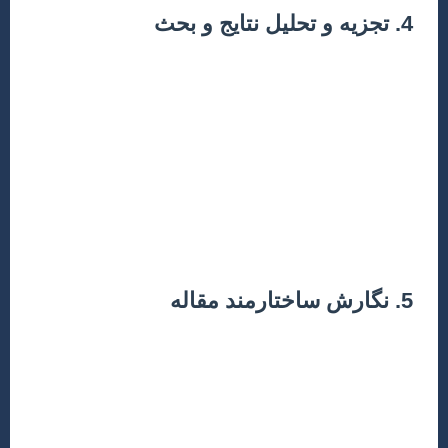
4. تجزیه و تحلیل نتایج و بحث
پس از جمع‌آوری داده‌ها، نوبت به تحلیل آنها می‌رسد. از
نرم‌افزارهای تخصصی (مانند ABAQUS, PLAXIS, FLAC3D,
MATLAB) برای تحلیل استفاده کنید. نتایج باید به صورت
جداول، نمودارها و اشکال گویا و واضح ارائه شوند. در بخش
بحث، به تفسیر نتایج، مقایسه آنها با یافته‌های سایر
پژوهشگران و توضیح دلایل تفاوت‌ها و شباهت‌ها بپردازید.
این بخش جایی است که شما نوآوری و اهمیت کار خود را
برجسته می‌کنید.
5. نگارش ساختارمند مقاله
یک مقاله علمی استاندارد دارای ساختاری مشخص است
که معمولاً به صورت IMRAD (Introduction, Methods,
Results, And Discussion) شناخته می‌شود. در ادامه،
اجزای اصلی مقاله در یک جدول آورده شده است: