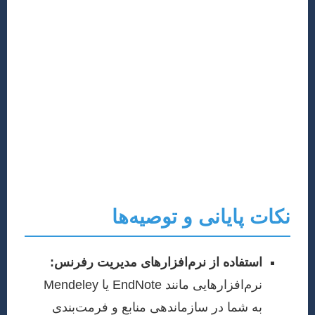
Cover Letter (نامه پوشش):
این نامه، اولین تماس شما
با سردبیر مجله است و باید به طور حرفه‌ای نگارش شود.
در آن، اهمیت تحقیق خود را برجسته کرده، تأیید کنید که
مقاله قبلاً منتشر نشده و تضاد منافعی وجود ندارد.
Rebuttal Letter (نامه پاسخ به داوران):
پس از دریافت
نظرات داوران، باید یک نامه جامع به نام Rebuttal Letter
بنویسید. این نامه خلاصه‌ای از پاسخ‌های شما به تمامی
نظرات داوران است و نقش مهمی در متقاعد کردن سردبیر
برای پذیرش مقاله شما ایفا می‌کند.
نکات پایانی و توصیه‌ها
استفاده از نرم‌افزارهای مدیریت رفرنس:
نرم‌افزارهایی مانند EndNote یا Mendeley
به شما در سازماندهی منابع و فرمت‌بندی