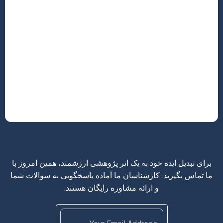
نگارش مقاله در رشته عمران ژئوتکنیک، یک فرآیند پیچیده
اما بسیار ارزشمند است که نیازمند دقت، دانش و تعهد
است. با رعایت اصول نگارش علمی، انتخاب صحیح مجله،
پاسخگویی مؤثر به نظرات داوران و ارتقاء مستمر کیفیت
پژوهش خود، می‌توانید مسیر خود را برای اکسپت و انتشار
موفقیت‌آمیز مقالات هموار سازید و سهمی ارزشمند در
پیشبرد علم و فناوری در این حوزه حیاتی داشته باشید. به
یاد داشته باشید که هر مقاله‌ای فرصتی برای یادگیری و
بهبود مهارت‌های پژوهشی شماست.
برای تبدیل ایده خود به یک اثر پژوهشی ارزشمند، همین امروز با
ما تماس بگیرید. کارشناسان ما آماده پاسخگویی به سوالات شما
و ارائه مشاوره رایگان هستند.