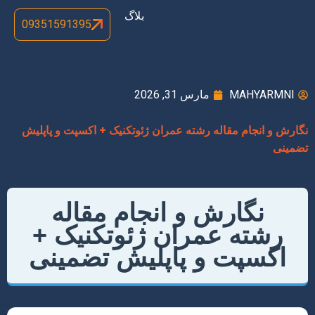
بلاگ
09351591395
MAHYARMNI
مارس 31, 2026
نگارش و انجام مقاله رشته عمران ژئوتکنیک + اکسپت و پاپلیش
تضمینی
نگارش و انجام مقاله
رشته عمران ژئوتکنیک +
اکسپت و پاپلیش تضمینی