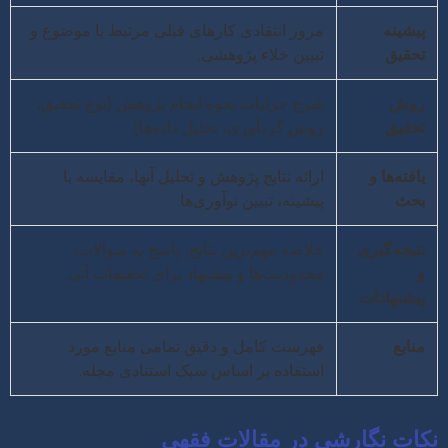
پیشینه
مرور انتقادی کارهای قبلی مرتبط با موضوع و
تحقیق
تبیین خلاء پژوهشی.
روش
شرح جزئیات نحوه انجام پژوهش (نوع تحقیق،
تحقیق
روش گردآوری، تحلیل داده‌ها).
یافته‌ها و
ارائه نتایج پژوهش و تحلیل آنها، مقایسه با
بحث
پیشینه، تبیین نوآوری‌ها.
نتیجه‌گیری
خلاصه مهم‌ترین نتایج، پاسخ به سوالات،
و
محدودیت‌ها و پیشنهاد برای تحقیقات آتی.
پیشنهادات
منابع
فهرست کامل و دقیق تمامی منابع مورد
استفاده بر اساس سبک استنادی مجله.
نکات نگارشی در مقالات فقهی