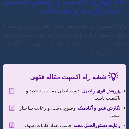
گام چهارم: اکسپت و پاپلیش تضمینی
– استراتژی‌ها و ملاحظات
واژه “تضمینی” در دنیای نشر علمی کمتر کاربرد دارد، اما با
رعایت اصول و استراتژی‌های زیر می‌توان شانس پذیرش
مقاله را به شدت افزایش داد و به نوعی به “اکسپت
تضمینی” نزدیک شد:
💡
نقشه راه اکسپت مقاله فقهی
1️⃣
پژوهش قوی و اصیل:
هسته اصلی مقاله باید جدید و
باکیفیت باشد.
2️⃣
نگارش شیوا و آکادمیک:
وضوح، دقت، و رعایت ساختار
علمی.
3️⃣
رعایت دستورالعمل مجله:
قالب، تعداد کلمات، سبک