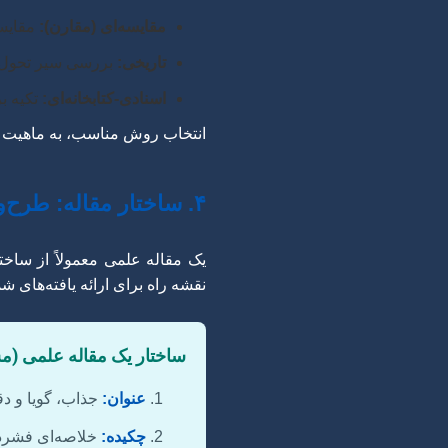
مقایسه‌ای (مقارن):
مقایسه
تاریخی:
بررسی سیر تحول 
اسنادی-کتابخانه‌ای:
تکیه ب
انتخاب روش مناسب، به ماهیت م
۴. ساختار مقاله: طرح‌واره استاندارد
یک مقاله علمی معمولاً از ساخت
نقشه راه برای ارائه یافته‌های ش
ساختار یک مقاله علمی (م
عنوان:
جذاب، گویا و دق
چکیده:
خلاصه‌ای فشرده 