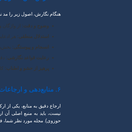
هنگام نگارش، اصول زیر را مد نظ
وضوح و دقت:
از واژگان و
استدلال منطقی:
هر ادعایی
انسجام و پیوستگی:
بخش‌ها
رعایت قواعد نگارشی:
دقت
پرهیز از حشو و اطناب:
کلا
۶. منابع‌دهی و ارجاعات علمی
ارجاع دقیق به منابع، یکی از ا
حوزوی). مجله مورد نظر شما، ف