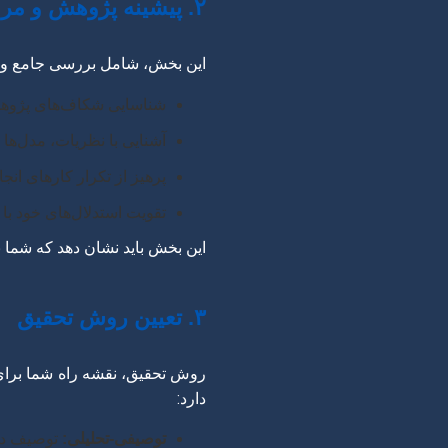
۲. پیشینه پژوهش و مرور ادبیات (Literature Review)
این بخش، شامل بررسی جامع و ا
شناسایی شکاف‌های پژوهش
آشنایی با نظریات، مدل‌ها
پرهیز از تکرار کارهای انجا
تقویت استدلال‌های خود با ت
این بخش باید نشان دهد که شما ب
۳. تعیین روش تحقیق
روش تحقیق، نقشه راه شما برا
دارد:
توصیفی-تحلیلی:
توصیف دقی