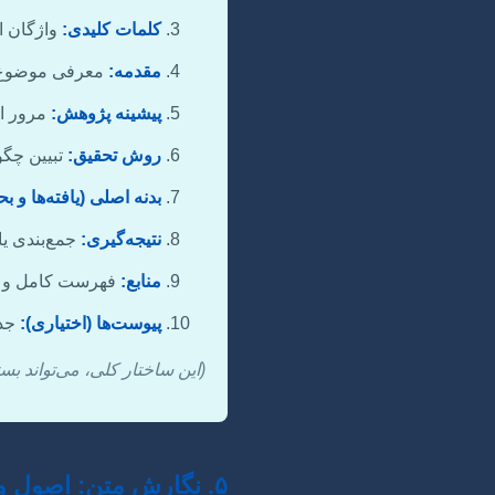
کلمات کلیدی:
واژگان ا
مقدمه:
معرفی موضوع، 
پیشینه پژوهش:
مرور اد
روش تحقیق:
تبیین چگو
بدنه اصلی (یافته‌ها و ب
نتیجه‌گیری:
جمع‌بندی یاف
منابع:
فهرست کامل و د
پیوست‌ها (اختیاری):
جدا
(این ساختار کلی، می‌تواند ب
۵. نگارش متن: اصول و ظرافت‌ها