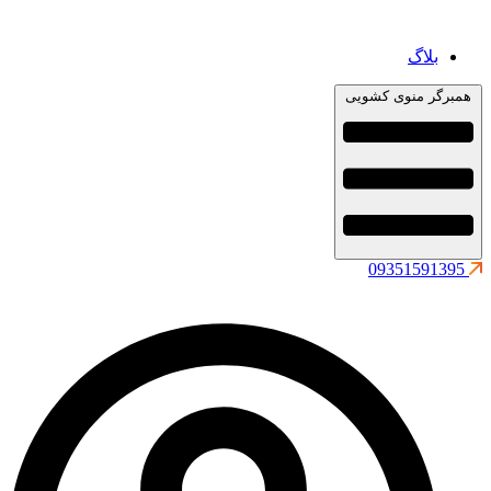
بلاگ
همبرگر منوی کشویی
09351591395