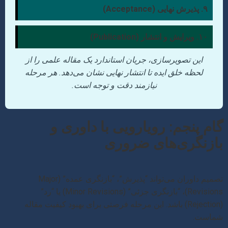
۹. پذیرش نهایی (Acceptance)
۱۰. ویرایش و انتشار (Publication)
این تصویرسازی، جریان استاندارد یک مقاله علمی را از
لحظه خلق ایده تا انتشار نهایی نشان می‌دهد. هر مرحله
نیازمند دقت و توجه است.
گام پنجم: رویارویی با داوری و
بازنگری‌های ضروری
تصمیم داوران می‌تواند “پذیرش”، “بازنگری عمده” (Major
Revisions)، “بازنگری جزئی” (Minor Revisions) یا “رد”
(Rejection) باشد. این مرحله فرصتی برای بهبود کیفیت مقاله
شماست.