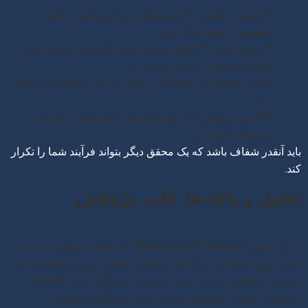
**رویکرد فلسفی:** هرمنوتیک، پدیدارشناسی، تحلیل
مفهومی، نظریه انتقادی و …
**روش تحلیل:** تحلیل محتوا، تحلیل گفتمان، تحلیل متنی،
تحلیل آرشیوی، بررسی موردی و …
**ابزار جمع‌آوری داده‌ها:** در صورت نیاز (مصاحبه، پیمایش
و…).
**قلمرو پژوهش:** متون، فیلم‌ها، پلتفرم‌های رسانه‌ای،
دوره‌های تاریخی و …
باید آنقدر شفاف باشد که یک محقق دیگر بتواند فرآیند شما را تکرار
کند.
تحلیل و یافته‌ها: قلب پژوهش
در این بخش (Analysis and Findings)، داده‌های جمع‌آوری شده یا
متون مورد تحلیل را بر اساس چارچوب نظری و روش‌شناسی خود
بررسی و تفسیر می‌کنید. این بخش باید صرفاً بر ارائه یافته‌های
مرتبط با سؤالات پژوهش تمرکز کند و از هرگونه قضاوت یا