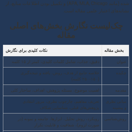
شده (مانند APA, MLA, Chicago) و تکمیل بودن اطلاعات منابع، از
نشانه‌های اعتبار علمی مقاله است.
چک‌لیست نگارش بخش‌های اصلی
مقاله
بخش مقاله
نکات کلیدی برای نگارش
عنوان
دقیق، جذاب، شامل کلمات کلیدی، کمتر از ۱۵ کلمه
چکیده
خلاصه جامع از هدف، روش، یافته و نتیجه‌گیری
(۱۵۰-۲۵۰ کلمه)
مقدمه
اهمیت موضوع، مسئله پژوهش، اهداف، ساختار کلی
مبانی نظری
تعریف مفاهیم، چارچوب نظری، مرور انتقادی
و پیشینه
پژوهش‌های قبلی، شناسایی شکاف
روش‌شناسی
رویکرد، روش تحلیل، ابزارها، جامعه و نمونه (در
صورت لزوم)، شفافیت و قابلیت تکرار