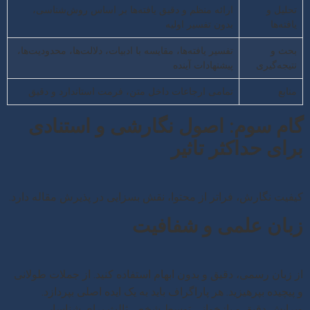
تحلیل و
ارائه منظم و دقیق یافته‌ها بر اساس روش‌شناسی،
یافته‌ها
بدون تفسیر اولیه
بحث و
تفسیر یافته‌ها، مقایسه با ادبیات، دلالت‌ها، محدودیت‌ها،
نتیجه‌گیری
پیشنهادات آینده
منابع
تمامی ارجاعات داخل متن، فرمت استاندارد و دقیق
گام سوم: اصول نگارشی و استنادی
برای حداکثر تاثیر
کیفیت نگارش، فراتر از محتوا، نقش بسزایی در پذیرش مقاله دارد.
زبان علمی و شفافیت
از زبان رسمی، دقیق و بدون ابهام استفاده کنید. از جملات طولانی
و پیچیده بپرهیزید. هر پاراگراف باید به یک ایده اصلی بپردازد.
ویرایش دقیق و بازخوانی توسط شخص ثالث برای شناسایی