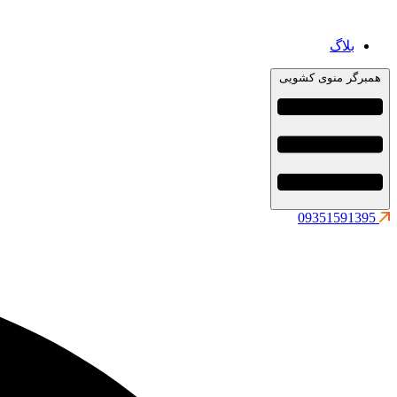
بلاگ
همبرگر منوی کشویی
09351591395