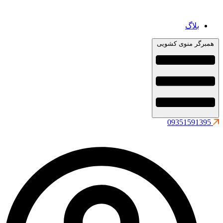
بلاگ
همبرگر منوی کشویی
09351591395