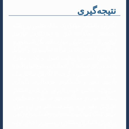
نتیجه‌گیری
نگارش و انتشار موفق یک مقاله علمی در رشته
تخصصی مخابرات امن و رمزنگاری، نیازمند
ترکیبی از دانش عمیق، مهارت‌های نگارشی قوی و
رویکردی استراتژیک در فرآیند سابمیشن و ارتباط
با داوران است. با رعایت اصول و نکات مطرح
شده در این مقاله، از انتخاب موضوع نوآورانه و
مرور ادبیات گسترده گرفته تا نگارش ساختارمند،
بازبینی دقیق و پاسخگویی حرفه‌ای به داوران،
می‌توانید شانس خود را برای پذیرش و انتشار
مقالات خود در مجلات معتبر به طور چشمگیری
افزایش دهید و به پیشرفت علم در این حوزه
حیاتی کمک کنید. امید است این راهنما، چراغ راهی
برای پژوهشگران مشتاق در مسیر پر افتخار تولید