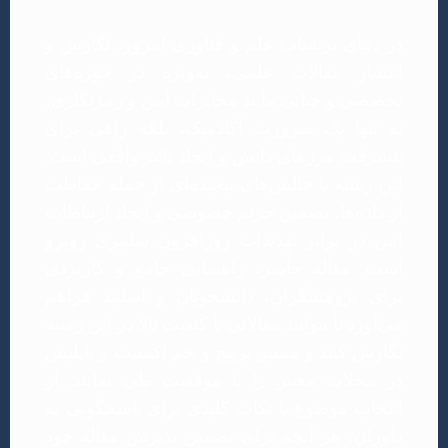
در دنیای پرشتاب علم و فناوری امروز، نگارش و
انتشار مقالات علمی، به‌ویژه در حوزه‌های
تخصصی و حیاتی مانند مخابرات امن و رمزنگاری،
نه تنها یک ضرورت آکادمیک، بلکه راهی برای
پیشرفت مرزهای دانش و ایجاد تاثیر واقعی است.
این رشته با چالش‌های پیچیده‌ای از جمله حفاظت
از داده‌ها، تضمین حریم خصوصی و ایجاد ارتباطات
امن در برابر تهدیدات روزافزون سایبری روبرو
است. مقاله حاضر، راهنمایی جامع و کاربردی
برای پژوهشگران، دانشجویان و اساتید فراهم
می‌آورد تا بتوانند مقالاتی با کیفیت بالا در این زمینه
نگارش کنند و مسیر پرپیچ و خم اکسپت و پاپلیش
در مجلات معتبر را با موفقیت طی نمایند. از
انتخاب موضوع تا نکات کلیدی برای پاسخگویی به
داوران، هر آنچه برای تضمین پذیرش مقاله خود