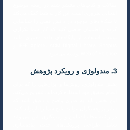
مقالات و کتاب‌های منتشر شده در زمینه موضوع
انتخابی ضروری است. این کار به شما کمک می‌کند
تا شکاف‌های موجود در دانش فعلی را شناسایی
کرده و اطمینان حاصل کنید که کار شما تکراری
نیست. استفاده از پایگاه‌های داده معتبری مانند
IEEE Xplore، ACM Digital Library، Scopus و
Web of Science توصیه می‌شود.
3. متدولوژی و رویکرد پژوهش
بخش متدولوژی، روش‌ها و ابزارهایی را که برای
انجام تحقیق خود استفاده کرده‌اید، تشریح می‌کند.
این بخش باید به قدری واضح و دقیق باشد که
سایر پژوهشگران بتوانند نتایج شما را بازتولید کنند.
در رشته مخابرات امن و رمزنگاری، این می‌تواند
شامل طراحی پروتکل‌های جدید، پیاده‌سازی