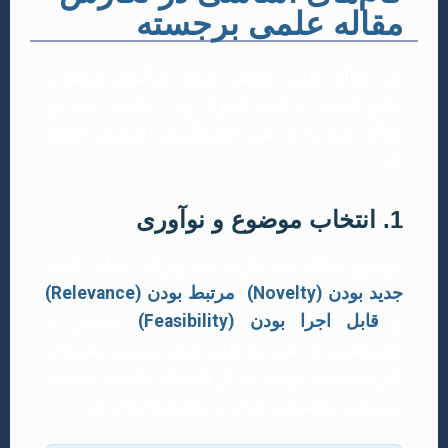
مقاله علمی برجسته
یک مقاله علمی موفق، نتیجه فرآیندی منظم و
دقیق است. رعایت اصول زیر، شانس پذیرش
مقاله شما را به طور چشمگیری افزایش خواهد
داد.
1. انتخاب موضوع و نوآوری
موضوع مقاله باید دارای سه ویژگی اصلی باشد:
جدید بودن (Novelty)
،
مرتبط بودن (Relevance)
و
قابل اجرا بودن (Feasibility)
. تمرکز بر
حوزه‌هایی که هنوز به طور کامل بررسی نشده‌اند
یا راه‌حل‌های موجود در آن‌ها دارای کاستی هستند،
می‌تواند موضوعی جذاب و نوآورانه ایجاد کند.