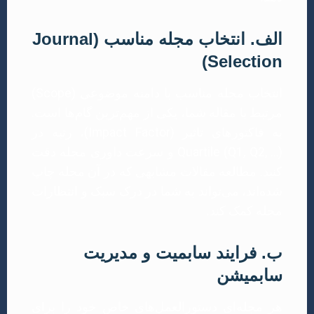
الف. انتخاب مجله مناسب (Journal
Selection)
انتخاب مجله مناسب با دامنه موضوعی (Scope)
مرتبط با مقاله شما، یکی از مهم‌ترین گام‌ها است.
به فاکتورهای تاثیر (Impact Factor)، رتبه در
Quartile (Q1, Q2, …) و سرعت داوری مجله دقت
کنید. مطالعه مقالات مشابهی که در آن مجله چاپ
شده‌اند، می‌تواند به شما در درک سبک و انتظارات
مجله کمک کند.
ب. فرایند سابمیت و مدیریت
سابمیشن
هر مجله‌ای دستورالعمل‌های خاص خود را برای