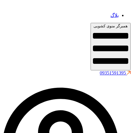
بلاگ
همبرگر منوی کشویی
09351591395