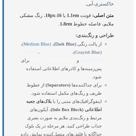
خاکستری-آبی
.
متن اصلی:
فونت
1.1em
یا
16-18px
، رنگ
مشکی
ملایم
، فاصله خطوط
1.8em
.
طراحی و رنگ‌بندی:
از پالت رنگی
(Dark Blue)
،
(Medium Blue)
،
(Very
،
(Light Sky Blue)
،
(Grayish Blue)
Light Blue)
و
(Light Greenish Cream)
برای
پس‌زمینه‌ها و کادرهای اطلاعاتی استفاده
شود.
برای جداکننده‌ها
(Separators)
از خطوط
ظریف و رنگ‌های مکمل استفاده شود.
اینفوگرافیک‌های متنی را با
بلاک‌های جعبه
اطلاعاتی (Info Box Block)
، آیکون‌های
مرتبط و رنگ‌بندی ملایم به صورت بصری
جذاب طراحی کنید. هر مرحله در یک بلوک
جداگانه با فلش‌های متصل‌کننده نمایش داده