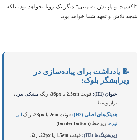
“اکسپت و پاپلیش تضمینی” دیگر یک رویا نخواهد بود، بلکه
نتیجه تلاش و تعهد شما خواهد بود.
—
📝 یادداشت برای پیاده‌سازی در
ویرایشگر بلوک:
عنوان (H1):
فونت
2.5em
یا
36px
، رنگ
مشکی تیره
،
تراز وسط.
هدینگ‌های اصلی (H2):
فونت
2em
یا
28px
، رنگ
آبی
تیره
، زیرخط
(border-bottom)
.
زیرهدینگ‌ها (H3):
فونت
1.5em
یا
22px
، رنگ