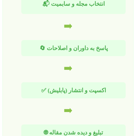
انتخاب مجله و سابمیت 📬
➡️
پاسخ به داوران و اصلاحات 🔄
➡️
اکسپت و انتشار (پابلیش) ✅
➡️
تبلیغ و دیده شدن مقاله 🌐