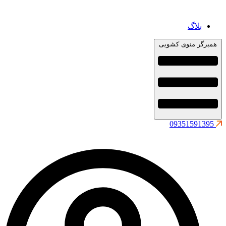
بلاگ
همبرگر منوی کشویی
09351591395