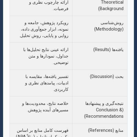
Theoretical
ارائه چارچوب نظری و
Background)
فرضیات.
روش‌شناسی
رویکرد پژوهش، جامعه و
(Methodology)
نمونه، ابزار جمع‌آوری داده،
روایی و پایایی، روش تحلیل.
یافته‌ها (Results)
ارائه عینی نتایج تحلیل‌ها با
جداول، نمودارها و متن
توضیحی.
بحث (Discussion)
تفسیر یافته‌ها، مقایسه با
ادبیات، پیامدهای نظری و
کاربردی.
نتیجه‌گیری و پیشنهادها
خلاصه نتایج، محدودیت‌ها و
(Conclusion &
مسیرهای آینده پژوهش.
Recommendations)
منابع (References)
فهرست کامل منابع بر اساس
یک سبک استاندارد (مثلاً APA).