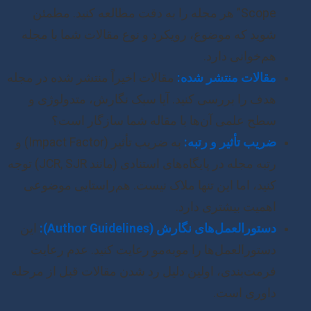
Scope” هر مجله را به دقت مطالعه کنید. مطمئن
شوید که موضوع، رویکرد و نوع مقالات شما با مجله
هم‌خوانی دارد.
مقالات منتشر شده:
مقالات اخیراً منتشر شده در مجله
هدف را بررسی کنید. آیا سبک نگارش، متدولوژی و
سطح علمی آن‌ها با مقاله شما سازگار است؟
ضریب تأثیر و رتبه:
به ضریب تأثیر (Impact Factor) و
رتبه مجله در پایگاه‌های استنادی (مانند JCR, SJR) توجه
کنید، اما این تنها ملاک نیست. هم‌راستایی موضوعی
اهمیت بیشتری دارد.
دستورالعمل‌های نگارش (Author Guidelines):
این
دستورالعمل‌ها را موبه‌مو رعایت کنید. عدم رعایت
فرمت‌بندی، اولین دلیل رد شدن مقالات قبل از مرحله
داوری است.