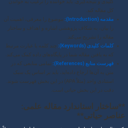
کلیدی و نتیجه‌گیری. باید خواننده را ترغیب به خواندن
کل مقاله کند.
مقدمه (Introduction):
موضوع را معرفی، اهمیت آن
را بیان، به شکاف پژوهشی اشاره و اهداف و ساختار
مقاله را تشریح می‌کند.
کلمات کلیدی (Keywords):
چند کلمه یا عبارت مرتبط
که به یافتن مقاله شما در پایگاه‌های داده کمک می‌کند.
فهرست منابع (References):
تمامی منابعی که در
متن به آن‌ها ارجاع داده‌اید، باید بر اساس یک سبک
استنادی واحد (مثلاً APA) در این بخش فهرست شوند.
دقت در این بخش حیاتی است.
**ساختار استاندارد مقاله علمی:
عناصر حیاتی**