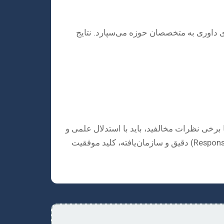
را برای داوری به متخصصان حوزه می‌سپارد. نتایج
برخی نظرات مخالفید، باید با استدلال علمی و
بدون جبهه‌گیری به آن‌ها پاسخ دهید و در صورت نیاز، تغییرات لازم را اعمال کنید. یک نامه پاسخ به داوران (Response Letter) دقیق و سازمان‌یافته، کلید موفقیت