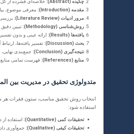
چکیده (Abstract):
خلاصه‌ای فشرده از کل مق
مقدمه (Introduction):
معرفی موضوع، بیان
مرور ادبیات (Literature Review):
بررسی ج
روش‌شناسی (Methodology):
تبیین دقیق ر
یافته‌ها (Results):
ارائه عینی و بدون تفسیر 
بحث (Discussion):
تفسیر یافته‌ها، ارتباط 
نتیجه‌گیری (Conclusion):
جمع‌بندی نهایی، م
منابع (References):
فهرست تمامی منابع 
متدولوژی تحقیق در مدیریت بین الم
انتخاب روش تحقیق مناسب، ستون فقرات هر مقال
استفاده شود:
تحقیقات کمی (Quantitative):
استفاده از د
تحقیقات کیفی (Qualitative):
جمع‌آوری داده