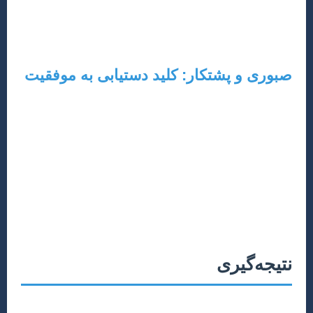
زبان یا متخصص در این زمینه کمک بگیرید. وضوح و دقت در
بیان، نشانه احترام به خواننده و داور است.
صبوری و پشتکار: کلید دستیابی به موفقیت
مسیر نگارش و انتشار مقاله می‌تواند طولانی، دشوار و گاهی
با چالش‌هایی مانند نظرات تند داوران یا رد شدن مقاله همراه
باشد. مهم این است که ناامید نشوید. هر بازخورد، حتی اگر
منفی باشد، فرصتی برای یادگیری و بهبود است. از تجربیات
خود درس بگیرید، با پشتکار به اصلاح و بازبینی ادامه دهید و
برای یافتن مجله مناسب تلاش کنید. پشتکار و اعتقاد به کار
پژوهشی شما، در نهایت به بار خواهد نشست.
نتیجه‌گیری
نگارش و انتشار یک مقاله علمی موفق در رشته مدیریت