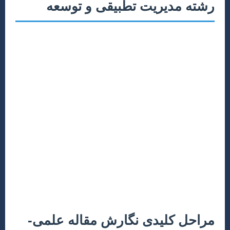
رشته مدیریت تطبیقی و توسعه
مدیریت تطبیقی و توسعه، با تمرکز بر تحلیل مقایسه‌ای
مدل‌های مدیریتی، سیاست‌گذاری‌ها و فرآیندهای توسعه در
بستر تفاوت‌های فرهنگی، سیاسی و اقتصادی، بستری غنی
برای پژوهش‌های نوآورانه فراهم می‌آورد. مقالات علمی در
این حوزه، ابزاری قدرتمند برای به اشتراک‌گذاری تحلیل‌های
عمیق، یافته‌های تجربی و پیشنهادهای سیاستی هستند. تولید
مقالاتی با کیفیت بالا، که از نظر روش‌شناسی مستحکم و از
نظر محتوایی اصیل باشند، نه تنها اعتبار پژوهشگر را افزایش
می‌دهد، بلکه به گفتمان‌های علمی و سیاست‌گذاری‌های
مبتنی بر شواهد، وزانت می‌بخشد. موفقیت در این مسیر،
مستلزم درک جامع اصول نگارش آکادمیک، آشنایی با
استانداردهای بین‌المللی و مدیریت صحیح فرآیند انتشار است.
مراحل کلیدی نگارش مقاله علمی-