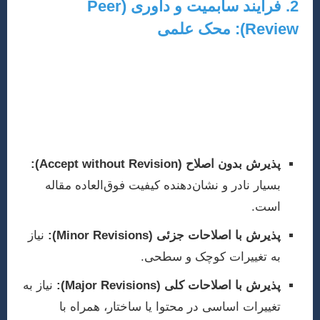
2. فرآیند سابمیت و داوری (Peer
Review): محک علمی
پس از ارسال مقاله، فرآیند داوری همتا آغاز می‌شود. داوران
متخصص در حوزه موضوعی مقاله شما، آن را از جنبه‌های
مختلف (اصالت، روش‌شناسی، اعتبار علمی، نگارش)
ارزیابی کرده و نظرات خود را به سردبیر ارائه می‌دهند. نتیجه
داوری معمولاً یکی از موارد زیر است:
پذیرش بدون اصلاح (Accept without Revision):
بسیار نادر و نشان‌دهنده کیفیت فوق‌العاده مقاله
است.
پذیرش با اصلاحات جزئی (Minor Revisions):
نیاز
به تغییرات کوچک و سطحی.
پذیرش با اصلاحات کلی (Major Revisions):
نیاز به
تغییرات اساسی در محتوا یا ساختار، همراه با