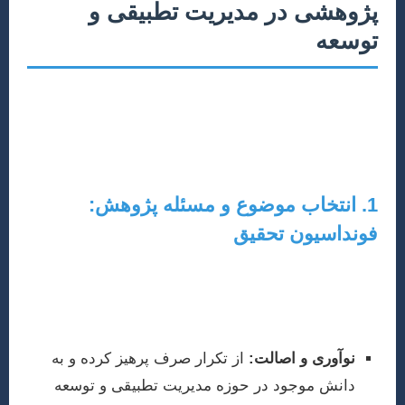
پژوهشی در مدیریت تطبیقی و
توسعه
نگارش یک مقاله علمی موفق، فرآیندی ساختاریافته است
که هر مرحله آن، نیازمند دقت و توجه ویژه‌ای است. در ادامه
به بررسی دقیق این مراحل می‌پردازیم:
1. انتخاب موضوع و مسئله پژوهش:
فونداسیون تحقیق
انتخاب یک موضوع مناسب و فرمول‌بندی یک مسئله
پژوهشی واضح و چالش‌برانگیز، اولین و حیاتی‌ترین گام است.
موضوع باید دارای ویژگی‌های زیر باشد:
نوآوری و اصالت:
از تکرار صرف پرهیز کرده و به
دانش موجود در حوزه مدیریت تطبیقی و توسعه