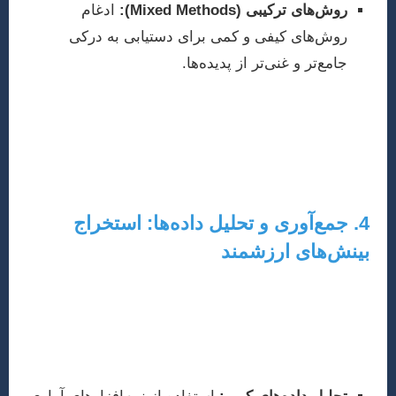
روش‌های ترکیبی (Mixed Methods):
ادغام
روش‌های کیفی و کمی برای دستیابی به درکی
جامع‌تر و غنی‌تر از پدیده‌ها.
انتخاب روش باید با سؤالات پژوهش شما همخوانی داشته
باشد و به‌دقت توضیح داده شود. همچنین، جزئیات مربوط به
جامعه آماری، نمونه‌گیری و ابزارهای جمع‌آوری داده
(پرسشنامه، پروتکل مصاحبه، اسناد) باید به‌وضوح بیان شوند.
4. جمع‌آوری و تحلیل داده‌ها: استخراج
بینش‌های ارزشمند
این مرحله شامل اجرای روش‌شناسی انتخابی شماست.
جمع‌آوری داده‌ها باید با نهایت دقت، صداقت و رعایت اخلاق
پژوهش صورت گیرد. پس از جمع‌آوری، نوبت به تحلیل داده‌ها
می‌رسد: