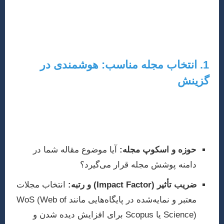
نگارش مقاله، تنها نیمی از مسیر است؛ پذیرش و انتشار آن
در یک مجله معتبر، نیازمند شناخت فرآیندها و استراتژی‌های
خاص خود است.
1. انتخاب مجله مناسب: هوشمندی در
گزینش
انتخاب مجله‌ای که بیشترین همخوانی را با محتوا و اهداف
مقاله شما دارد، شانس پذیرش را به شدت افزایش می‌دهد.
معیارهای زیر را در نظر بگیرید:
حوزه و اسکوپ مجله:
آیا موضوع مقاله شما در
دامنه پوشش مجله قرار می‌گیرد؟
ضریب تأثیر (Impact Factor) و رتبه:
انتخاب مجلات
معتبر و نمایه‌شده در پایگاه‌هایی مانند WoS (Web of
Science) یا Scopus برای افزایش دیده شدن و