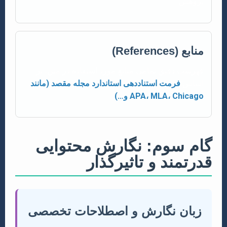
پژوهش.
منابع (References)
فهرست دقیق تمامی منابع مورد استفاده در متن، بر
اساس
فرمت استناددهی استاندارد مجله مقصد (مانند
APA، MLA، Chicago و…)
.
گام سوم: نگارش محتوایی
قدرتمند و تاثیرگذار
زبان نگارش و اصطلاحات تخصصی