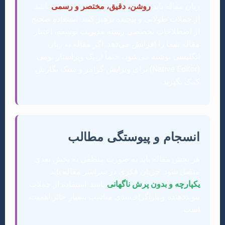
زبان مقاله باید
روشن، دقیق، مختصر و رسمی
باشد.
از جملات طولانی و پیچیده پرهیز کنید. استفاده صحیح
از اصطلاحات تخصصی رشته مدیریت توسعه، اعتبار
مقاله شما را افزایش می‌دهد. اگر مقاله به زبان
انگلیسی نوشته می‌شود، حتماً از یک ویراستار بومی
(Native Editor) برای ویرایش گرامر و سبک نگارش
کمک بگیرید.
انسجام و پیوستگی مطالب
هر بخش مقاله باید به صورت منطقی به بخش بعدی
متصل شود. جریان فکری در سراسر مقاله باید
یکپارچه و بدون پرش ناگهانی
باشد. استفاده از جملات
پیونددهنده و پاراگراف‌بندی مناسب بسیار حائز اهمیت
است.