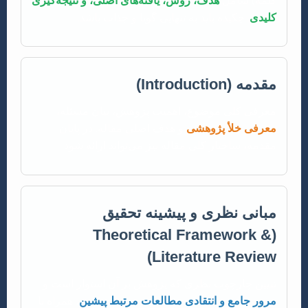
کلمه) شامل
هدف، روش، یافته‌های اصلی، و نتیجه‌گیری
کلیدی
. چکیده باید به تنهایی گویا و جذاب باشد.
مقدمه (Introduction)
معرفی کلی موضوع، اهمیت پژوهش، بیان مسئله،
معرفی خلأ پژوهشی
و هدف اصلی مقاله. در پایان
مقدمه، ساختار کلی مقاله نیز می‌تواند ارائه شود.
مبانی نظری و پیشینه تحقیق
(Theoretical Framework &
Literature Review)
تبیین چارچوب نظری که پژوهش بر آن استوار است و
مرور جامع و انتقادی مطالعات مرتبط پیشین
، همراه با