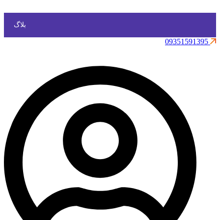
بلاگ
09351591395