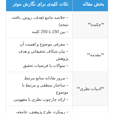
بخش مقاله
نکات کلیدی برای نگارش موثر
– خلاصه جامع (هدف، روش، یافته،
**چکیده**
نتیجه)
– بین 150 تا 250 کلمه
– معرفی موضوع و اهمیت آن
– بیان شکاف تحقیقاتی و هدف
**مقدمه**
پژوهش
– سوالات یا فرضیات تحقیق
– مرور نقادانه منابع مرتبط
– ساختار منطقی و مرتبط با
**ادبیات نظری**
موضوع
– ارائه چارچوب نظری یا مفهومی
– رویکرد، طرح پژوهش، جامعه،