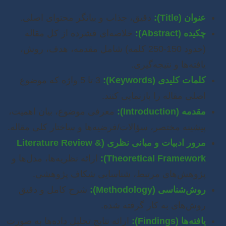
عنوان (Title):
دقیق، جذاب و بیانگر محتوای اصلی.
چکیده (Abstract):
خلاصه‌ای فشرده از کل مقاله
(حدود 150-250 کلمه) شامل مقدمه، هدف، روش،
یافته‌ها و نتیجه‌گیری.
کلمات کلیدی (Keywords):
3 تا 5 واژه که موضوع
اصلی مقاله را بازنمایی کنند.
مقدمه (Introduction):
معرفی موضوع، بیان اهمیت،
پیشینه مختصر، سؤالات/فرضیه‌ها و ساختار کلی مقاله.
مرور ادبیات و مبانی نظری (Literature Review &
Theoretical Framework):
ارائه نظریه‌ها، مدل‌ها و
پژوهش‌های مرتبط، شناسایی شکاف پژوهشی.
روش‌شناسی (Methodology):
شرح کامل و دقیق
روش‌های به کار گرفته شده.
یافته‌ها (Findings):
ارائه نتایج تحلیل داده‌ها به صورت