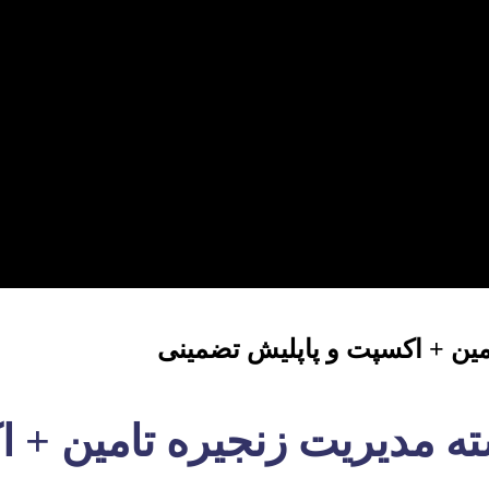
مین + اکسپت و پاپلیش تضمینی
ته مدیریت زنجیره تامین + 