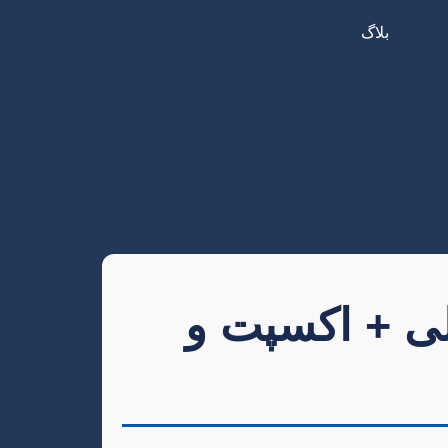
بلاگ
لی + اکسپت و