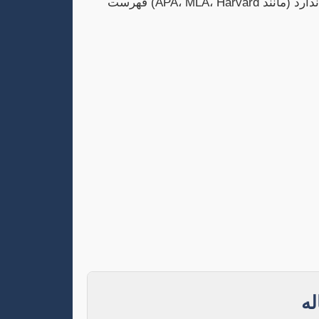
تمامی منابعی که در متن به آن‌ها ارجاع داده شده است، طبق یکی از فرمت‌های استاندارد (مانند APA، MLA، Harvard) فهرست
ه