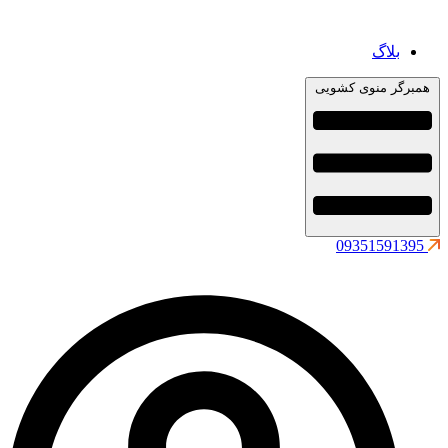
بلاگ
همبرگر منوی کشویی
09351591395