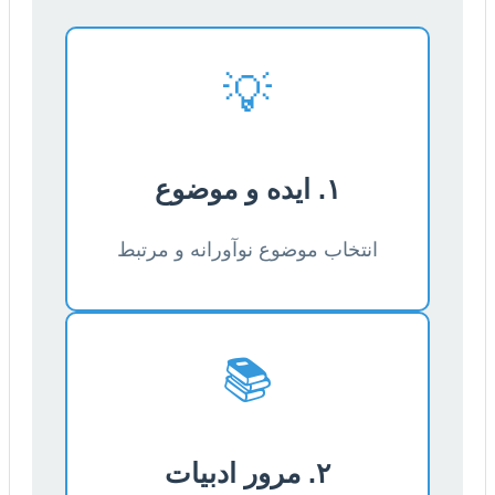
💡
۱. ایده و موضوع
انتخاب موضوع نوآورانه و مرتبط
📚
۲. مرور ادبیات