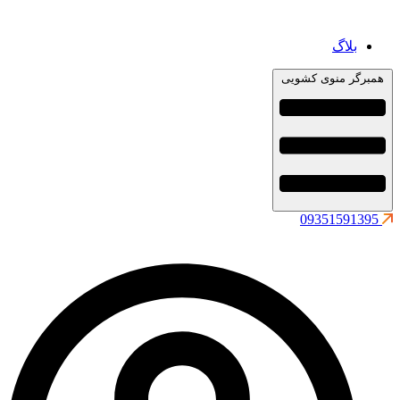
بلاگ
همبرگر منوی کشویی
09351591395